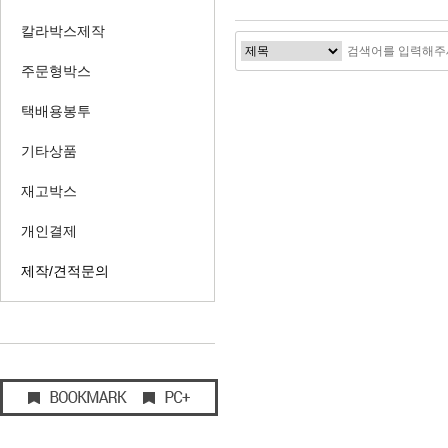
칼라박스제작
주문형박스
택배용봉투
기타상품
재고박스
개인결제
제작/견적문의