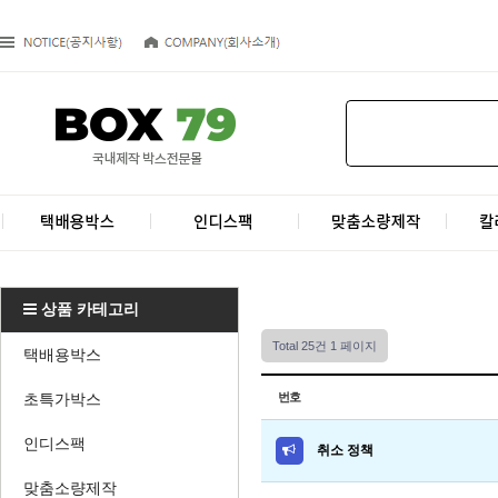
상품 카테고리
Total 25건
1 페이지
택배용박스
초특가박스
번호
인디스팩
취소 정책
맞춤소량제작