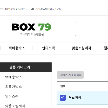
상품 카테고리
Total 25건
1 페이지
택배용박스
초특가박스
번호
인디스팩
취소 정책
맞춤소량제작