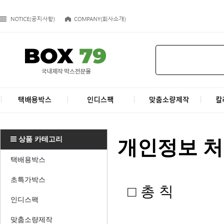
상품 카테고리
개인정보 
택배용박스
초특가박스
​□ 총 칙
인디스팩
맞춤소량제작