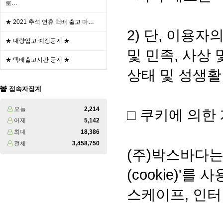
로…
★ 2021 추석 연휴 택배 출고 마…
2) 단, 이용
★ 대량입고 예정공지 ★
및 민족, 사상 
★ 택배출고시간 공지 ★
상태 및 성생활
접속자집계
오늘
2,214
□ 쿠키에 의한
어제
5,142
최대
18,386
전체
3,458,750
(주)박스바다는
(cookie)
스케이프, 인터