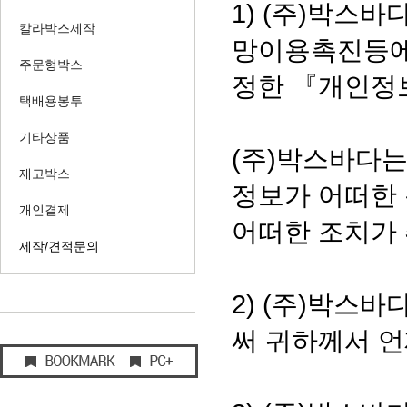
1) (주)박스
칼라박스제작
망이용촉진등에
주문형박스
정한 『개인정
택배용봉투
기타상품
(주)박스바다
재고박스
정보가 어떠한
개인결제
어떠한 조치가
제작/견적문의
2) (주)박스
써 귀하께서 언