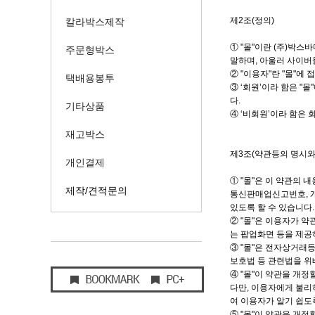
제2조(정의)
칼라박스제작
① "몰"이란 (주)박
주문형박스
말하며, 아울러 사이
② "이용자"란 "몰"에
택배용봉투
③ ‘회원’이라 함은 "
다.
기타상품
④ ‘비회원’이라 함은
재고박스
제3조(약관등의 명시와
개인결제
① "몰"은 이 약관의
제작/견적문의
통신판매업신고번호, 개
있도록 할 수 있습니다.
② "몰"은 이용자가 
는 팝업화면 등을 제공
③ "몰"은 전자상거
보호법 등 관련법을 위
④ "몰"이 약관을 개
다만, 이용자에게 불리
여 이용자가 알기 쉽도
⑤ "몰"이 약관을 개