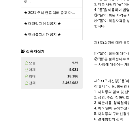
로…
3. 다른 사람의 "몰"
4. "몰"을 이용하여 
★ 2021 추석 연휴 택배 출고 마…
③ "몰"이 회원 자격을
④ "몰"이 회원자격을
★ 대량입고 예정공지 ★
합니다.
★ 택배출고시간 공지 ★
제8조(회원에 대한 통지
접속자집계
① "몰"이 회원에 대한
② "몰"은 불특정다수
오늘
525
는 사항에 대하여는 개
어제
5,021
최대
18,386
제9조(구매신청) "몰"
전체
3,462,082
야 합니다. 단, 회원인
1. 재화등의 검색 및 
2. 성명, 주소, 전화
3. 약관내용, 청약철
4. 이 약관에 동의하고
5. 재화등의 구매신청 
6. 결제방법의 선택