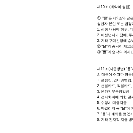
제10조 (계약의 성립)
① "몰"은 제9조와 
성년자 본인 또는 법정
1. 신청 내용에 허위,
2. 미성년자가 담배,
3. 기타 구매신청에 승
② "몰"의 승낙이 제
③ "몰"의 승낙의 의
제11조(지급방법) "몰
의 대금에 어떠한 명목
1. 폰뱅킹, 인터넷뱅킹
2. 선불카드, 직불카드
3. 온라인무통장입금
4. 전자화폐에 의한 결
5. 수령시 대금지급
6. 마일리지 등 "몰"
7. "몰"과 계약을 맺
8. 기타 전자적 지급 