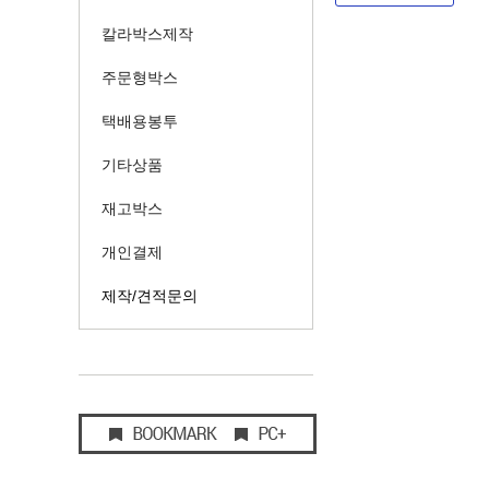
칼라박스제작
주문형박스
택배용봉투
기타상품
재고박스
개인결제
제작/견적문의