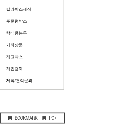
칼라박스제작
주문형박스
택배용봉투
기타상품
재고박스
개인결제
제작/견적문의