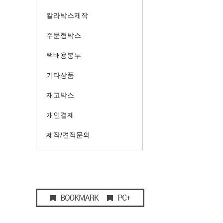
칼라박스제작
주문형박스
택배용봉투
기타상품
재고박스
개인결제
제작/견적문의