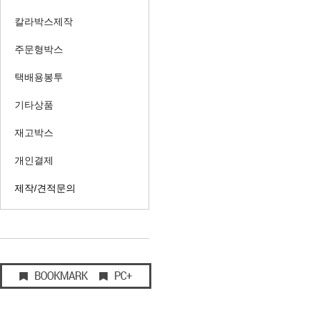
칼라박스제작
주문형박스
택배용봉투
기타상품
재고박스
개인결제
제작/견적문의