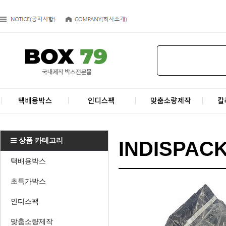
상품 카테고리
INDISPAC
택배용박스
초특가박스
인디스팩
맞춤소량제작