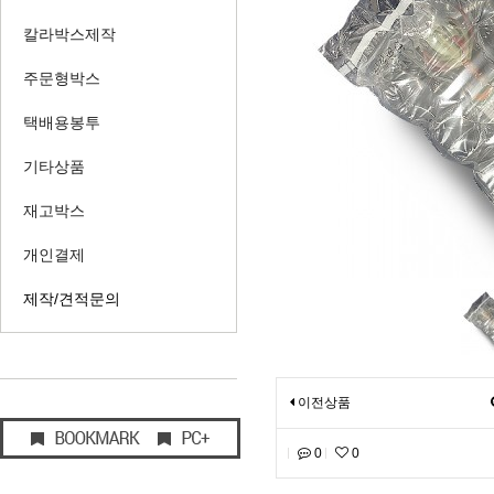
칼라박스제작
주문형박스
택배용봉투
기타상품
재고박스
개인결제
제작/견적문의
이전상품
0
0