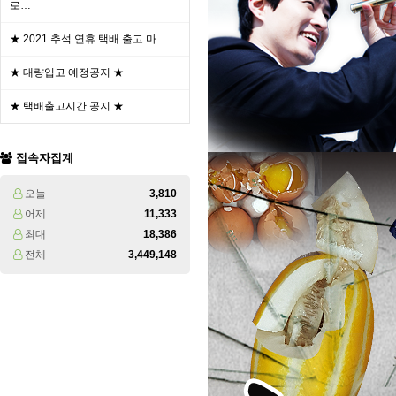
로…
★ 2021 추석 연휴 택배 출고 마…
★ 대량입고 예정공지 ★
★ 택배출고시간 공지 ★
접속자집계
오늘
3,810
어제
11,333
최대
18,386
전체
3,449,148