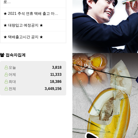
로…
★ 2021 추석 연휴 택배 출고 마…
★ 대량입고 예정공지 ★
★ 택배출고시간 공지 ★
접속자집계
오늘
3,818
어제
11,333
최대
18,386
전체
3,449,156