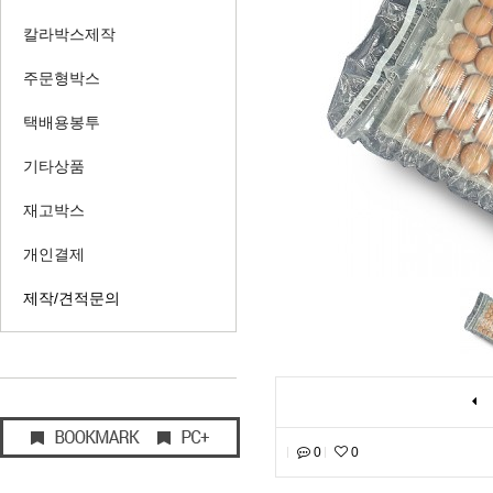
칼라박스제작
주문형박스
택배용봉투
기타상품
재고박스
개인결제
제작/견적문의
0
0