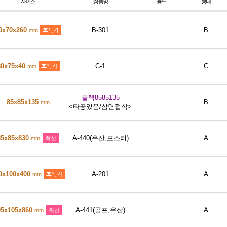
0x70x260
B-301
B
mm
80x75x40
C-1
C
mm
블랙8585135
85x85x135
B
mm
<타공있음/삼면접착>
85x85x830
A-440(우산,포스터)
A
mm
최신
0x100x400
A-201
A
mm
05x105x860
A-441(골프,우산)
A
mm
최신