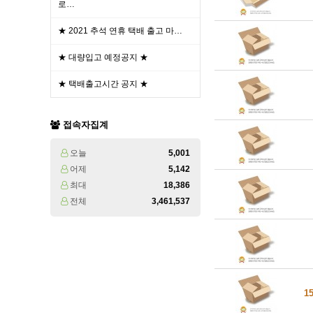
로…
★ 2021 추석 연휴 택배 출고 마…
★ 대량입고 예정공지 ★
★ 택배출고시간 공지 ★
접속자집계
오늘
5,001
어제
5,142
최대
18,386
전체
3,461,537
1