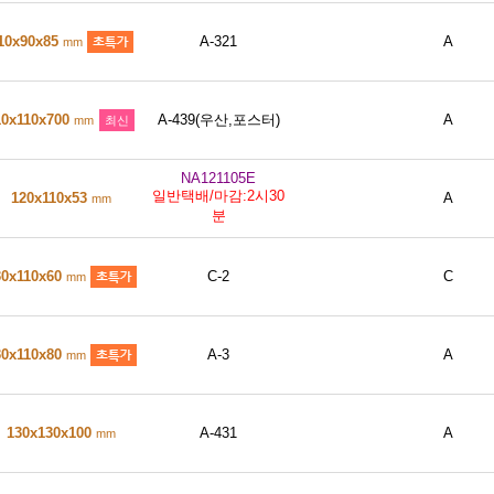
10x90x85
A-321
A
mm
10x110x700
A-439(우산,포스터)
A
mm
최신
NA121105E
일반택배/마감:2시30
120x110x53
A
mm
분
30x110x60
C-2
C
mm
30x110x80
A-3
A
mm
130x130x100
A-431
A
mm