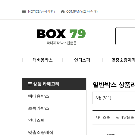
상품 카테고리
일반박스 상품
택배용박스
A형 (611)
초특가박스
사이즈순
판매많은순
인디스팩
맞춤소량제작