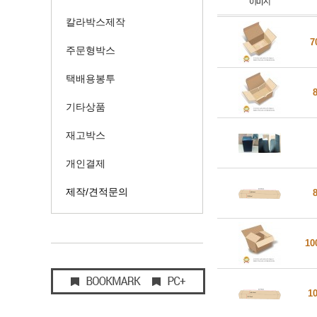
칼라박스제작
7
주문형박스
택배용봉투
기타상품
재고박스
개인결제
제작/견적문의
10
1