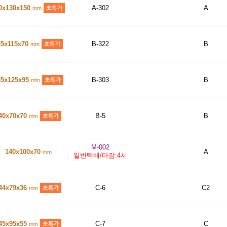
0x130x150
A-302
A
mm
35x115x70
B-322
B
mm
35x125x95
B-303
B
mm
40x70x70
B-5
B
mm
M-002
140x100x70
A
mm
일반택배/마감:4시
44x79x36
C-6
C2
mm
45x95x55
C-7
C
mm