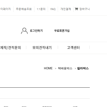
HOME
택배용박스
칼라박스