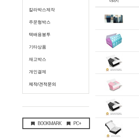
칼라박스제작
주문형박스
택배용봉투
기타상품
재고박스
개인결제
제작/견적문의