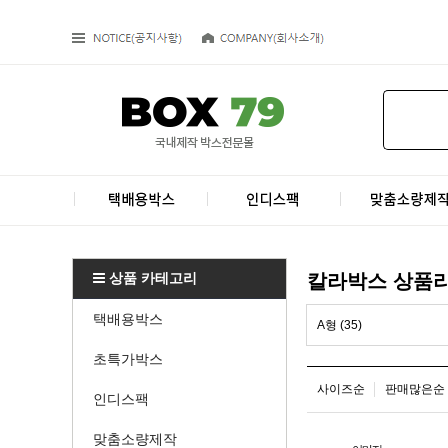
상품 카테고리
칼라박스 상품
택배용박스
A형 (35)
초특가박스
사이즈순
판매많은순
인디스팩
맞춤소량제작