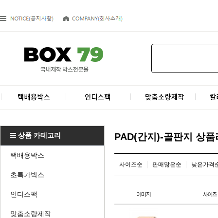
상품 카테고리
PAD(간지)-골판지 상
택배용박스
사이즈순
판매많은순
낮은가격
초특가박스
인디스팩
맞춤소량제작