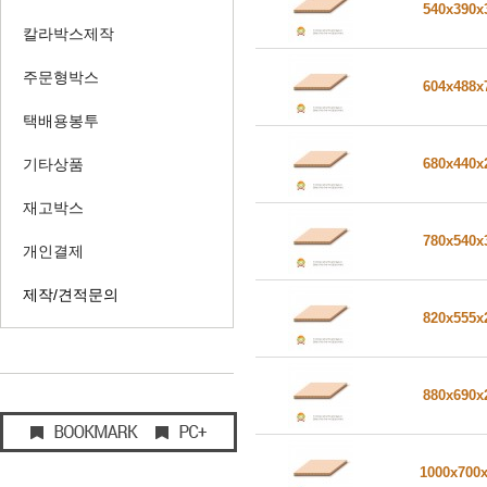
540x390
칼라박스제작
주문형박스
604x488
택배용봉투
기타상품
680x440
재고박스
780x540
개인결제
제작/견적문의
820x555
880x690
1000x700