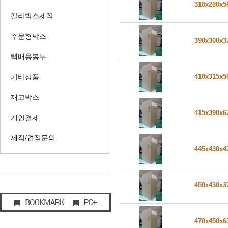
310x280x
칼라박스제작
주문형박스
390x300x
택배용봉투
기타상품
410x315x
재고박스
415x390x
개인결제
제작/견적문의
445x430x
450x430x
470x450x