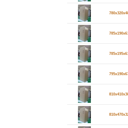
780x320x
785x190x
785x195x
795x190x
810x410x
810x470x