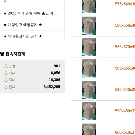
로…
575x540x
★ 2021 추석 연휴 택배 출고 마…
★ 대량입고 예정공지 ★
580x550x
★ 택배출고시간 공지 ★
585x370x
접속자집계
오늘
901
585x555x
어제
6,056
최대
18,386
전체
3,452,295
590x340x
590x450x
600x510x