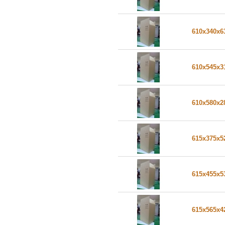
610x340x
610x545x
610x580x
615x375x
615x455x
615x565x