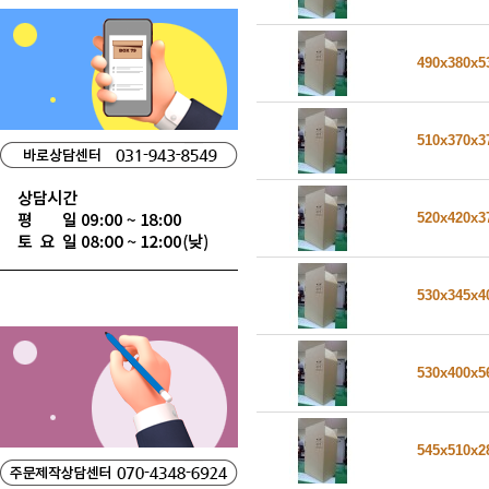
490x380x
510x370x
520x420x
530x345x
530x400x
545x510x