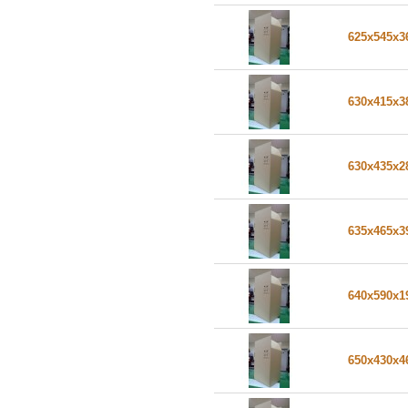
625x545x
630x415x
630x435x
635x465x
640x590x
650x430x