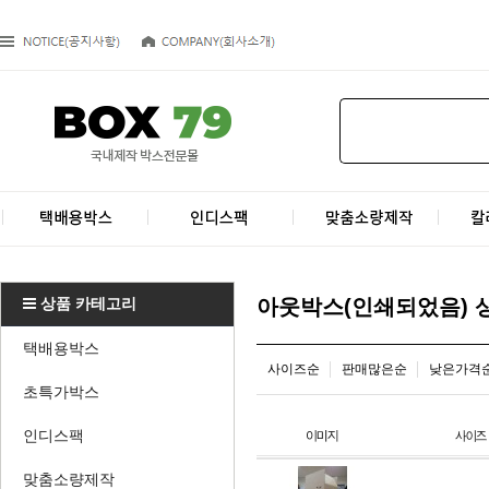
상품 카테고리
아웃박스(인쇄되었음) 
택배용박스
사이즈순
판매많은순
낮은가격
초특가박스
인디스팩
맞춤소량제작