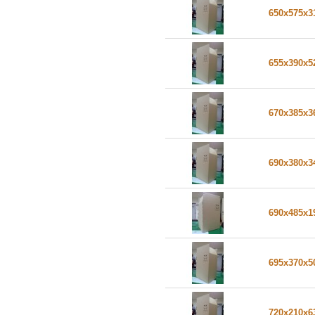
650x575x
655x390x
670x385x
690x380x
690x485x
695x370x
720x210x