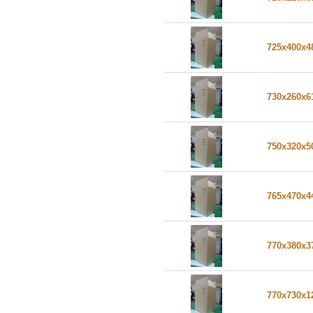
725x400x
730x260x
750x320x
765x470x
770x380x
770x730x