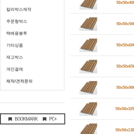
50x50x4
칼라박스제작
주문형박스
50x50x5
택배용봉투
기타상품
50x50x6
재고박스
50x50x6
개인결제
제작/견적문의
50x50x9
50x50x10
50x50x13