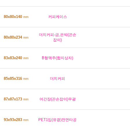
80x80x140
커피케이스
mm
더치커피-금,은박(끈손
80x80x234
mm
잡이)
83x83x240
B형맥주(합지상자)
mm
85x85x316
더치커피
mm
87x87x173
어간장(끈손잡이)무광
mm
93x93x283
PET1입(유광)전면타공
mm