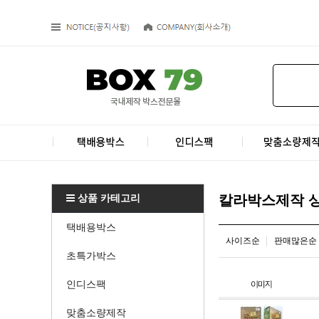
상품 카테고리
칼라박스제작 
택배용박스
사이즈순
판매많은순
초특가박스
인디스팩
맞춤소량제작