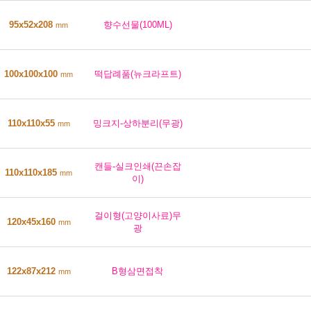
95x52x208
향수선물(100ML)
mm
100x100x100
떡답례품(뉴크라프트)
mm
110x110x55
밍크지-상하분리(무광)
mm
캔들-실크인쇄(끈손잡
110x110x185
mm
이)
걸이형(고양이사료)무
120x45x160
mm
광
122x87x212
B형삼면접착
mm