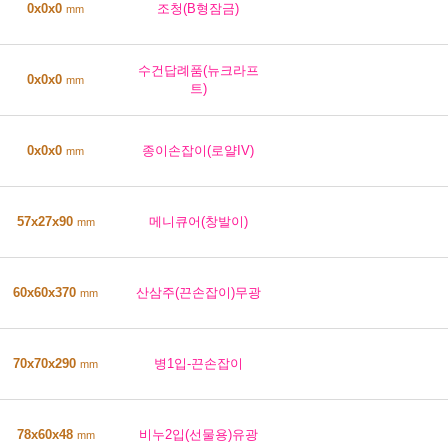
0x0x0
조청(B형잠금)
mm
수건답례품(뉴크라프
0x0x0
mm
트)
0x0x0
종이손잡이(로얄IV)
mm
57x27x90
메니큐어(창발이)
mm
60x60x370
산삼주(끈손잡이)무광
mm
70x70x290
병1입-끈손잡이
mm
78x60x48
비누2입(선물용)유광
mm