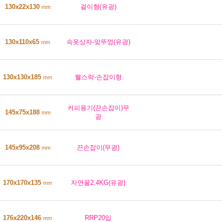
130x22x130
걸이형(유광)
mm
130x110x65
속옷상자-맞뚜껑(유광)
mm
130x130x185
웰스락-손잡이형
mm
커피용기(끈손잡이)무
145x75x188
mm
광
145x95x208
끈손잡이(무광)
mm
170x170x135
자연꿀2.4KG(유광)
mm
176x220x146
RRP20입
mm