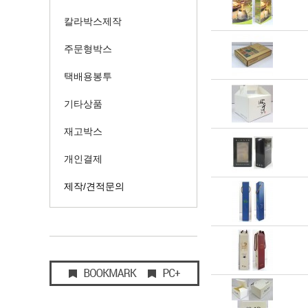
칼라박스제작
주문형박스
택배용봉투
기타상품
재고박스
개인결제
제작/견적문의