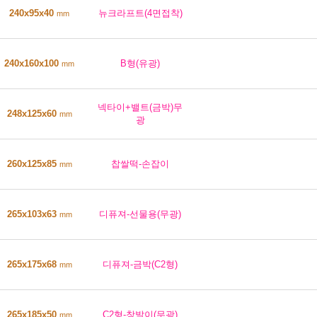
240x95x40
뉴크라프트(4면접착)
mm
240x160x100
B형(유광)
mm
넥타이+밸트(금박)무
248x125x60
mm
광
260x125x85
찹쌀떡-손잡이
mm
265x103x63
디퓨져-선물용(무광)
mm
265x175x68
디퓨져-금박(C2형)
mm
265x185x50
C2형-창발이(무광)
mm