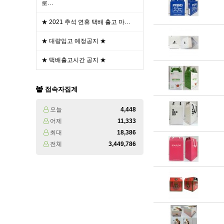
로…
★ 2021 추석 연휴 택배 출고 마…
★ 대량입고 예정공지 ★
★ 택배출고시간 공지 ★
접속자집계
오늘
4,448
어제
11,333
최대
18,386
전체
3,449,786