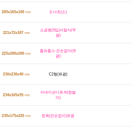
205x165x100
도너츠(소)
mm
소금병(3입)서랍식(무
221x72x187
mm
광)
춥파춥스-끈손잡이(무
225x200x200
mm
광)
230x230x40
C2형(유광)
mm
카네이션디퓨져(창발
234x165x55
mm
이)
235x175x220
정육(끈손잡이)유광
mm