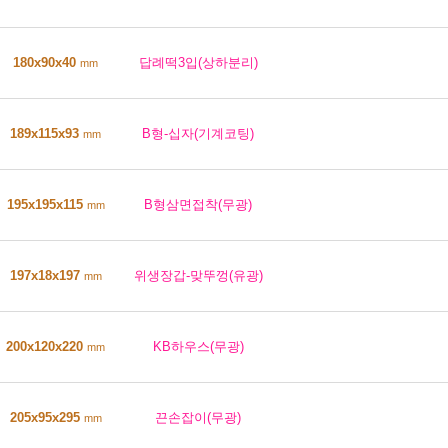
180x90x40
답례떡3입(상하분리)
mm
189x115x93
B형-십자(기계코팅)
mm
195x195x115
B형삼면접착(무광)
mm
197x18x197
위생장갑-맞뚜껑(유광)
mm
200x120x220
KB하우스(무광)
mm
205x95x295
끈손잡이(무광)
mm