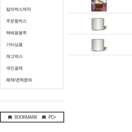
칼라박스제작
주문형박스
택배용봉투
기타상품
재고박스
개인결제
제작/견적문의